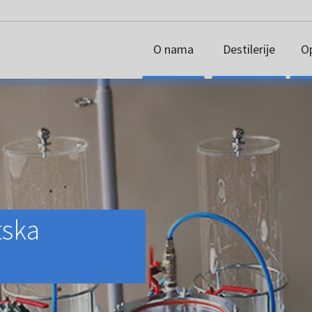
O nama
Destilerije
O
tska