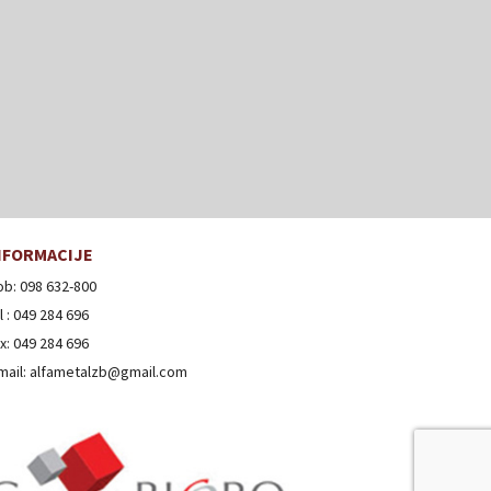
NFORMACIJE
b: 098 632-800
l : 049 284 696
x: 049 284 696
mail: alfametalzb@gmail.com