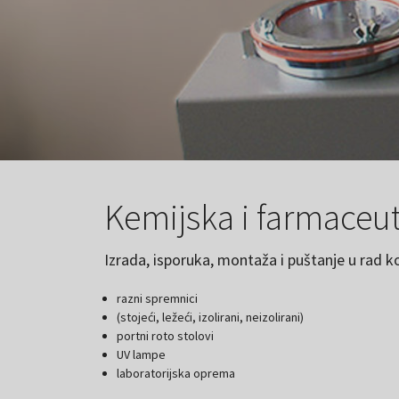
Kemijska i farmaceut
Izrada, isporuka, montaža i puštanje u rad 
razni spremnici
(stojeći, ležeći, izolirani, neizolirani)
portni roto stolovi
UV lampe
laboratorijska oprema