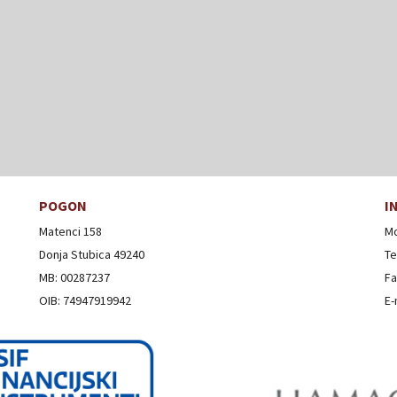
POGON
I
Matenci 158
Mo
Donja Stubica 49240
Te
MB: 00287237
Fa
OIB: 74947919942
E-