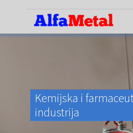
Kemijska i farmaceu
industrija