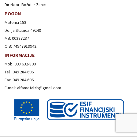
Direktor: Božidar Zimić
POGON
Matenci 158
Donja Stubica 49240
MB: 00287237
OIB: 74947919942
INFORMACIJE
Mob: 098 632-800
Tel : 049 284 696
Fax: 049 284 696
E-mail: alfametalzb@gmail.com