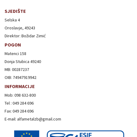
SJEDIŠTE
Selska 4
Oroslavje, 49243
Direktor: Božidar Zimić
POGON
Matenci 158
Donja Stubica 49240
MB: 00287237
OIB: 74947919942
INFORMACIJE
Mob: 098 632-800
Tel : 049 284 696
Fax: 049 284 696
E-mail: alfametalzb@gmail.com